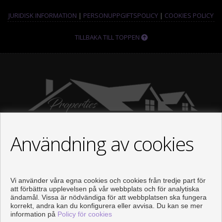
JURIDISK INFORMATION
|
PERSONUPPGIFTSPOLICY
|
COOKIES POLICY
TILLBAKA TILL TOPPEN
Användning av cookies
KONTAKTA
Vi använder våra egna cookies och cookies från tredje part för
Avenida Torrequebrada, 41, 12ª 1I
att förbättra upplevelsen på vår webbplats och för analytiska
ändamål. Vissa är nödvändiga för att webbplatsen ska fungera
Urbanizacion Costaquebrada
korrekt, andra kan du konfigurera eller avvisa. Du kan se mer
29630 Benalmádena (Málaga)
information på
Policy för cookies
+34 679925552