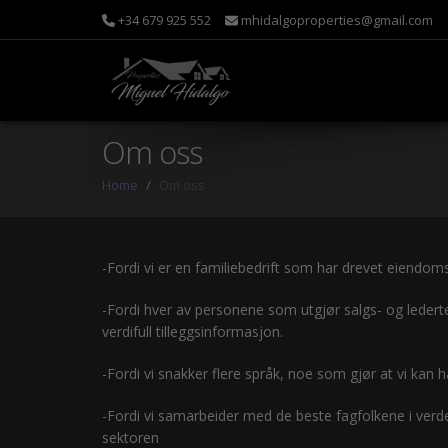
+34 679 925 552
mhidalgoproperties@gmail.com
Om oss
Home
Om oss
-Fordi vi er en familiebedrift som har drevet eiendoms
-Fordi hver av personene som utgjør salgs- og leder
verdifull tilleggsinformasjon.
-Fordi vi snakker flere språk, noe som gjør at vi kan
-Fordi vi samarbeider med de beste fagfolkene i verd
sektoren