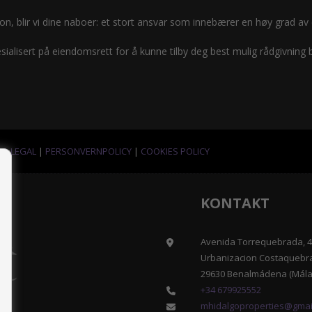
ksjon, blir vi dine naboer: et stort ansvar som innebærer en høy grad a
pesialisert på eiendomsrett for å kunne tilby deg best mulig rådgivning
SO LEGAL
|
PERSONVERNPOLICY
|
COOKIES POLICY
KONTAKT
Avenida Torrequebrada, 41
Urbanizacion Costaquebr
29630 Benalmádena (Mála
+34 679925552
mhidalgoproperties@gmai