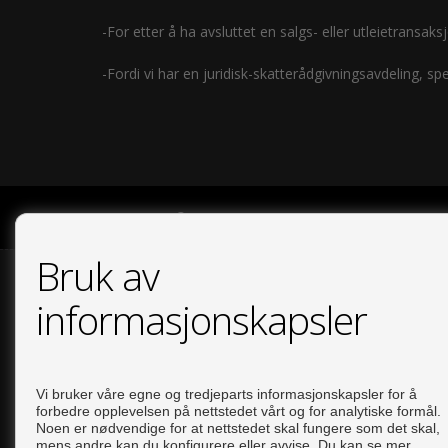
-For etter å ha avsluttet en salgs- eller utleietransa
-Fordi vi har en juridisk-skatterådgivningsavdeling, s
COPYRIGHT © 2026. FORBEHOLDT ALLE RETTIGHETER.
AVI
Bruk av
informasjonskapsler
Vi bruker våre egne og tredjeparts informasjonskapsler for å
forbedre opplevelsen på nettstedet vårt og for analytiske formål.
Noen er nødvendige for at nettstedet skal fungere som det skal,
mens andre kan du konfigurere eller avvise. Du kan se mer