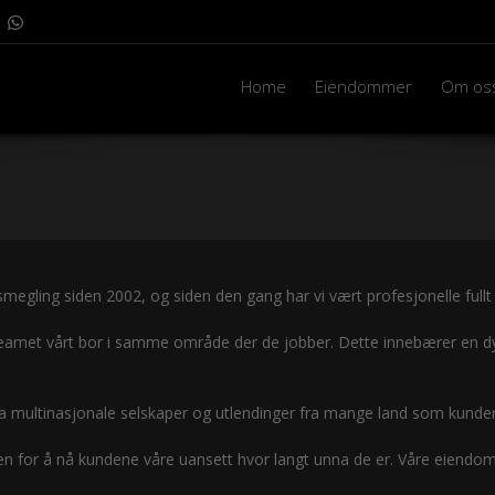
Home
Eiendommer
Om os
megling siden 2002, og siden den gang har vi vært profesjonelle fullt ut
teamet vårt bor i samme område der de jobber. Dette innebærer en dy
 ha multinasjonale selskaper og utlendinger fra mange land som kunder
en for å nå kundene våre uansett hvor langt unna de er. Våre eiendom