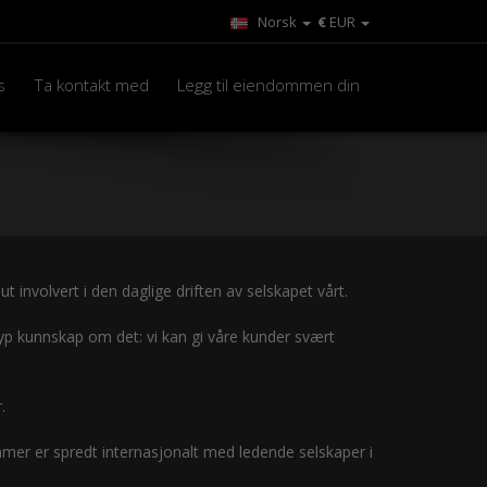
Norsk
€
EUR
s
Ta kontakt med
Legg til eiendommen din
 involvert i den daglige driften av selskapet vårt.
p kunnskap om det: vi kan gi våre kunder svært
.
mer er spredt internasjonalt med ledende selskaper i