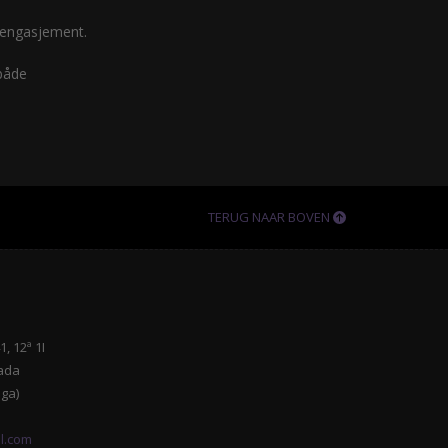
v engasjement.
 både
TERUG NAAR BOVEN
, 12ª 1I
ada
ga)
l.com