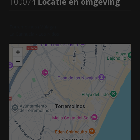
100074
Locatie en omgeving
Torremolinos (Málaga)
La Carihuela - Los Nidos
+
−