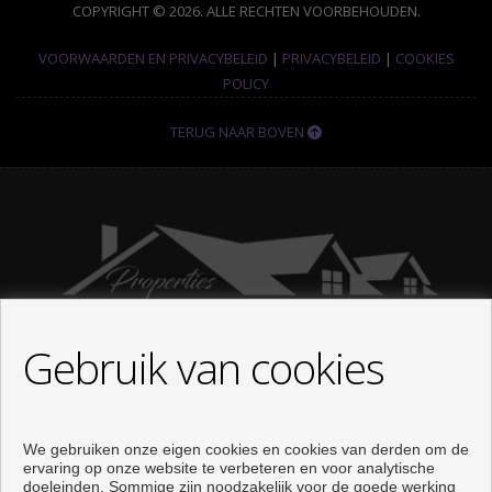
COPYRIGHT © 2026. ALLE RECHTEN VOORBEHOUDEN.
VOORWAARDEN EN PRIVACYBELEID
|
PRIVACYBELEID
|
COOKIES
POLICY
TERUG NAAR BOVEN
Gebruik van cookies
CONTACT
We gebruiken onze eigen cookies en cookies van derden om de
Avenida Torrequebrada, 41, 12ª 1I
ervaring op onze website te verbeteren en voor analytische
doeleinden. Sommige zijn noodzakelijk voor de goede werking
Urbanizacion Costaquebrada