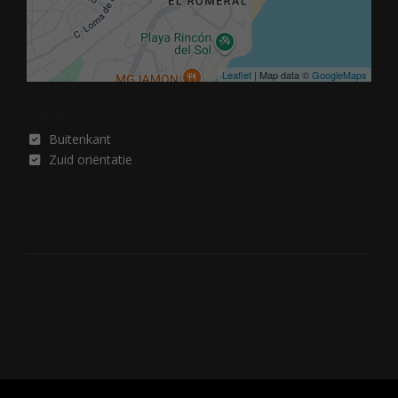
Leaflet
| Map data ©
GoogleMaps
Situatie
Buitenkant
Zuid oriëntatie