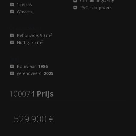
Climalit beglazing
1 terras
PVC-schrijnwerk
Wasserij
Oppervlakken
2
Bebouwde: 90 m
2
Nuttig: 75 m
land
Bouwjaar:
1986
gerenoveerd:
2025
100074
Prijs
529.900 €