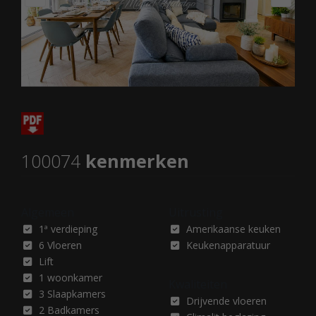
100074
kenmerken
Algemeen
Uitrusting
1ª verdieping
Amerikaanse keuken
6 Vloeren
Keukenapparatuur
Lift
1 woonkamer
Kwaliteiten
3 Slaapkamers
Drijvende vloeren
2 Badkamers