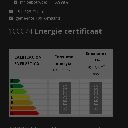
2
m
bebouwde:
5.888 €
I.B.I. 623 €/ jaar
gemeente 109 €/maand
100074
Energie certificaat
Emisiones
Consumo
CALIFICACIÓN
CO
2
energía
ENERGÉTICA
2
kg CO
/ m
2
2
kW h / m
año
año
A
B
IN PROCESS
IN PROCESS
C
D
E
F
G