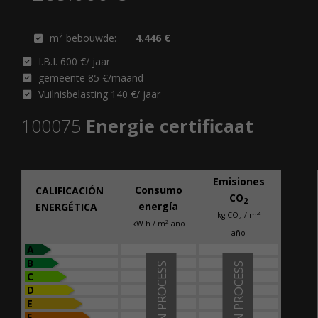
2
m
bebouwde:
4.446 €
I.B.I. 600 €/ jaar
gemeente 85 €/maand
Vuilnisbelasting 140 €/ jaar
100075
Energie certificaat
Emisiones
Consumo
CALIFICACIÓN
CO
2
energía
ENERGÉTICA
2
kg CO
/ m
2
2
kW h / m
año
año
A
B
IN PROCESS
IN PROCESS
C
D
E
F