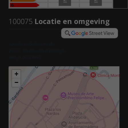
G
100075
Locatie en omgeving
avenida ciudad de melilla.
29631, Benalmádena (Málaga)
Arroyo de la Miel
+
−