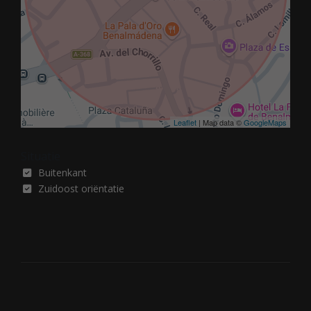
Leaflet
| Map data ©
GoogleMaps
Situatie
Buitenkant
Zuidoost oriëntatie