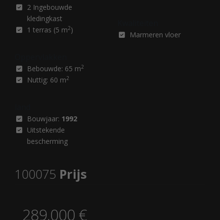
2 Ingebouwde
kledingkast
Kwaliteiten
2
1 terras (5 m
)
Marmeren vloer
Oppervlakken
2
Bebouwde: 65 m
2
Nuttig: 60 m
land
Bouwjaar:
1992
Uitstekende
bescherming
100075
Prijs
289.000 €