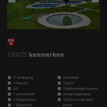
100075
kenmerken
Algemeen
Uitrusting
3ª verdieping
Zwembad
4 Vloeren
Tuinen
Lift
Onafhankelijke keuken
1 woonkamer
Keukenapparatuur
2 Slaapkamers
Telefoon met video-
1 Badkamer
invoer