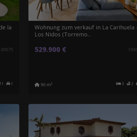
de la
Wohnung zum verkauf in La Carihuela 
Los Nidos (Torremo...
529.900 €
100075
100
1
1
3
2
2
90 m