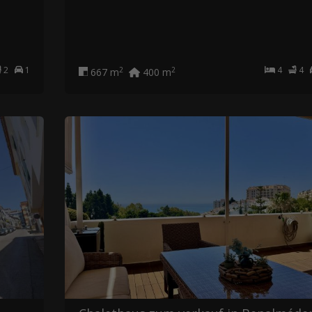
2
1
4
4
2
2
667 m
400 m