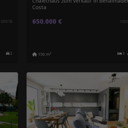
Chalethaus zum verkauf in Benalmáde
Costa
650.000 €
100078
100
2
3
2
150 m