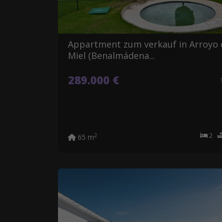
Appartment zum verkauf in Arroyo 
Miel (Benalmádena...
289.000 €
2
2
65 m