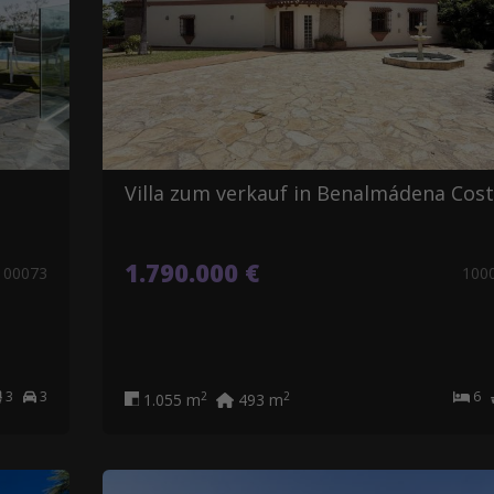
Villa zum verkauf in Benalmádena Cos
1.790.000 €
100073
100
3
3
6
2
2
1.055 m
493 m