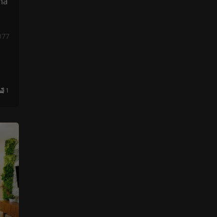
na
077
1