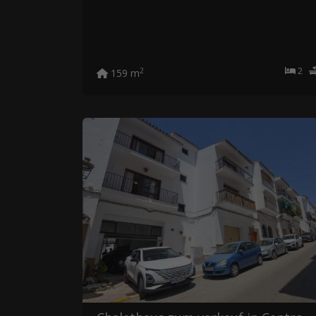
2
2
159 m