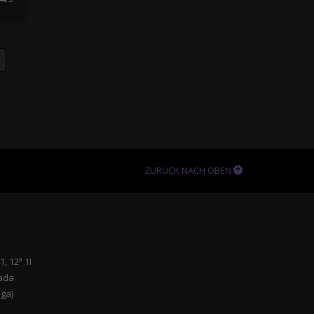
ZURÜCK NACH OBEN
, 12ª 1I
ada
ga)