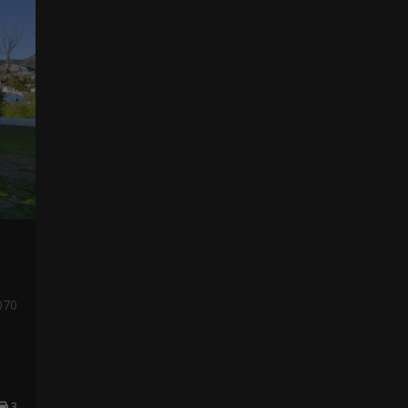
070
3