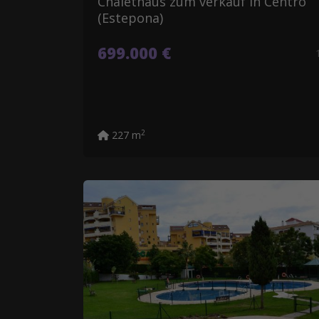
Chalethaus zum verkauf in Centro
(Estepona)
699.000 €
2
227 m