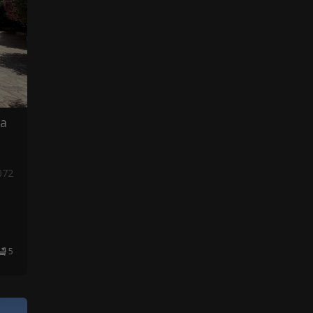
ta
072
5