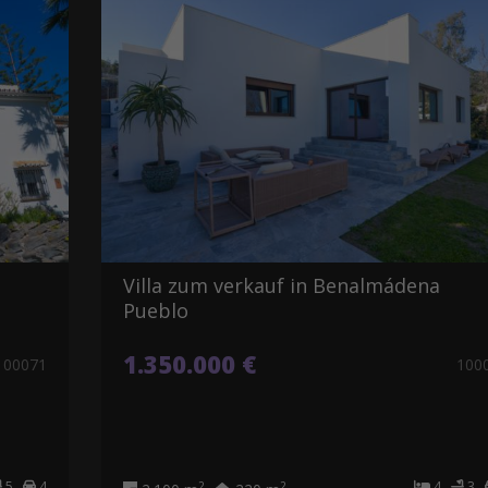
Villa zum verkauf in Benalmádena
Pueblo
1.350.000 €
100071
100
5
4
4
3
2
2