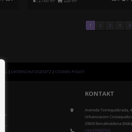
2.100 m
220 m
1
2
3
4
EGAL
|
DATENSCHUTZGESETZ
|
COOKIES POLICY
KONTAKT
Avenida Torrequebrada, 41
Urbanizacion Costaquebr
29630 Benalmádena (Mála
+34 679925552