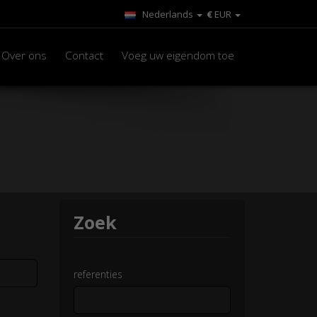
Nederlands
€
EUR
Over ons
Contact
Voeg uw eigendom toe
Zoek
referenties