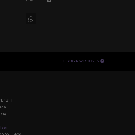
TERUG NAAR BOVEN
, 12ª 1I
ada
ga)
l.com
0:00 - 14:00