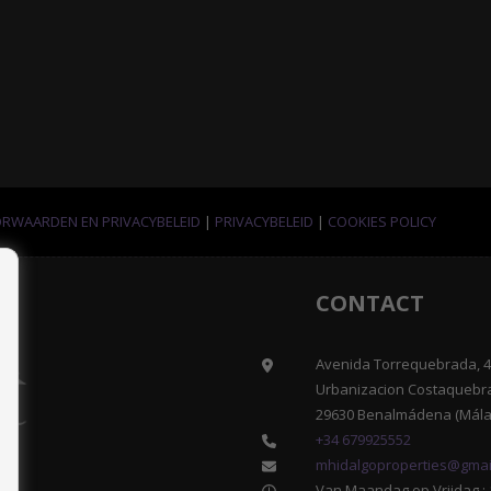
RWAARDEN EN PRIVACYBELEID
|
PRIVACYBELEID
|
COOKIES POLICY
CONTACT
Avenida Torrequebrada, 41
Urbanizacion Costaquebr
29630 Benalmádena (Mála
+34 679925552
mhidalgoproperties@gmai
Van Maandag op Vrijdag : 1