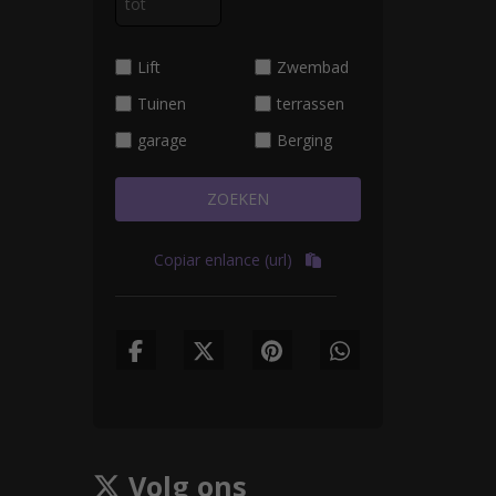
Lift
Zwembad
Tuinen
terrassen
garage
Berging
ZOEKEN
Copiar enlance (url)
Volg ons