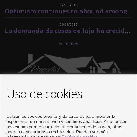
12/09/2016
Optimism continues to abound among property market in Spain.
06/09/2016
La demanda de casas de lujo ha crecido un 80% desde 2013
Ver más
Uso de cookies
CONTACTO
Utilizamos cookies propias y de terceros para mejorar la
Avenida Torrequebrada, 41, 12ª 1I
experiencia en nuestra web y con fines analíticos. Algunas son
necesarias para el correcto funcionamiento de la web, otras
Urbanizacion Costaquebrada
podrás configurarlas o rechazarlas. Puedes ver más
29630 Benalmádena (Málaga)