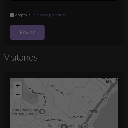
Acepto la
Política de privacidad
.
Visítanos
+
−